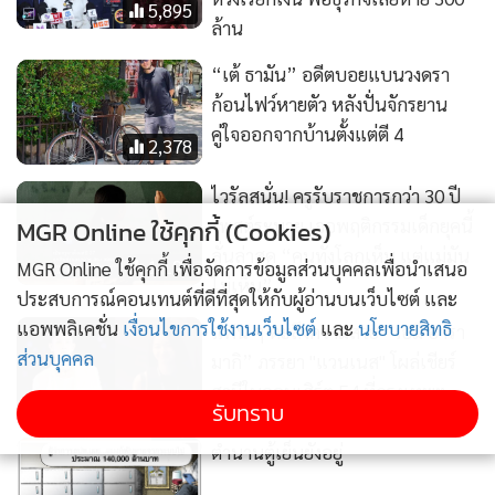
ไม่เห็น”
แฟน ๆ ตะลึงความสวย “เอมิ อารา
มากิ” ภรรยา "แวนเนส" โผล่เชียร์
สามีในคอนเสิร์ต F4 ที่กรุงเทพฯ
4,859
ตํานานตู้เย็นยังอยู่
MGR Online ใช้คุกกี้ (Cookies)
2,265
MGR Online ใช้คุกกี้ เพื่อจัดการข้อมูลส่วนบุคคลเพื่อนำเสนอ
ประสบการณ์คอนเทนต์ที่ดีที่สุดให้กับผู้อ่านบนเว็บไซต์ และ
แอพพลิเคชั่น
เงื่อนไขการใช้งานเว็บไซต์
และ
นโยบายสิทธิ
ส่วนบุคคล
5,470
3,833
รับทราบ
ด่วน! "โทน บางแค" หนีกลาง
ทั้งแก่ทั้งนุ่ม
ดึก หลังรู้ตัว ปอศ.เตรียมบุก
รวบคดีหลอกขายกล้องส่อง