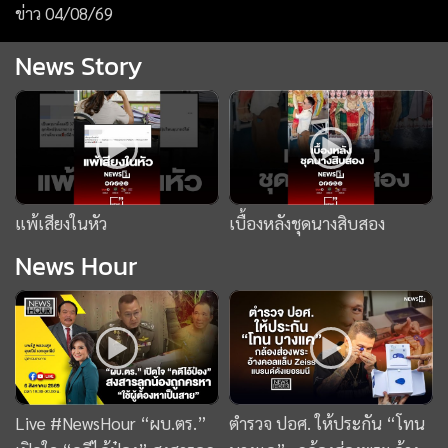
News Hour
Live #NewsHour “ผบ.ตร.”
ตำรวจ ปอศ. ให้ประกัน “โทน
เปิดใจ “คดีไอ้ป๋อง” สงสารลูก
บางแค”- กล้องส่องพระ อ้าง
น้องถูกครหา “ใช้ผู้ต้องหาเป็น
คอลแล็บ Zeiss แบรนด์ดัง
สาย” : 06-08-69
เยอรมนี :News Hour06-08-
69
ข่าววันนี้
ข่าวยอดนิยม
ยานยนต์
ทองคำ
หุ้น
ฟุตบอล
บัตรสวัสดิการแห่งรัฐ