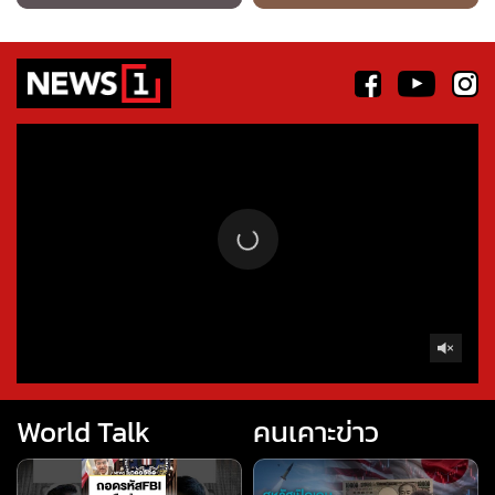
World Talk
คนเคาะข่าว
ถอดรหัสFBI เยือนไทย
Live คนเคาะข่าว : สหรัฐเปิด
(worldtalk คุยผ่าโลก)
เกม ช่วยญี่ปุ่นพยุงเงินเยน 06-
#news1 #worldtalk #คุยผ่า
08-69 #สหรัฐ #เงินเยน
โลก #วารินทร์สัจเดว #ข่าว
#ญี่ปุ่น #ขีปนาวุธ
ถอนหมุดข่าว
ข่าวลึกปมลับ