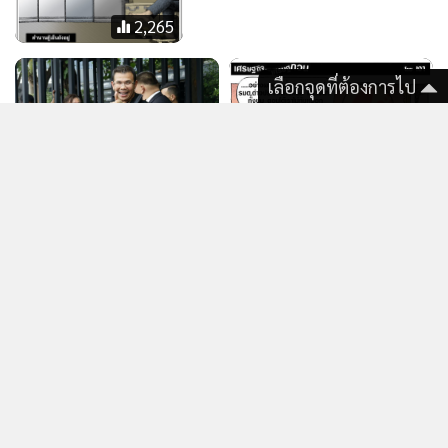
พระ
เลือกจุดที่ต้องการไป
1,659
693
หนูยังคงถอดรหัสกระต่ายอยู่
“หนิง ปณิตา” ตกใจ ดรามา
“จิน” “น้องณิริน” ห้ามแม่
อย่าพูดถึงเขา เดี๋ยวเขาโทร.มา
ด่า (คลิป)
แสดงเพิ่มเติม
ข่าว & คลิป