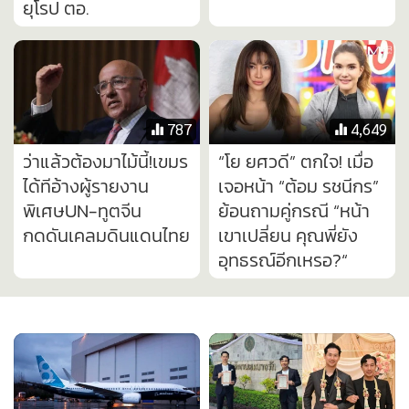
กดดันเคลมดินแดนไทย
เขาเปลี่ยน คุณพี่ยัง
อุทธรณ์อีกเหรอ?“
300
6,046
บินไปเสียวไป!USสั่ง
"ฌอน โพเอม" โชว์
ตรวจสอบโบ
ทะเบียนสมรสผู้บริหาร
อิ้ง737แม็กซ์หลายร้อย
หนุ่มร้านเพชรแบรนด์
ลำ อาจมีรอยร้าว
ดัง! ที่แท้เรื่องโอละพ่อ!
บริเวณลำตัวเครื่องบิน