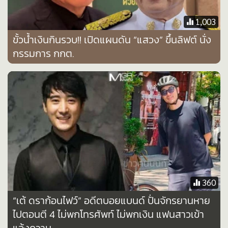
•
Good health & Well-being
•
Green Innovation & SD
1,003
•
Management & HR
ขั้วน้ำเงินกินรวบ!! เปิดแผนดัน “แสวง” ขึ้นลิฟต์ นั่ง
•
MGR Live
กรรมการ กกต.
•
Infographic
•
การเมือง
•
ท่องเที่ยว
•
กีฬา
•
ต่างประเทศ
•
Special Scoop
•
เศรษฐกิจ-ธุรกิจ
•
จีน
360
•
ชุมชน-คุณภาพชีวิต
“เต้ ดราก้อนไฟว์” อดีตบอยแบนด์ ปั่นจักรยานหาย
•
อาชญากรรม
ไปตอนตี 4 ไม่พกโทรศัพท์ ไม่พกเงิน แฟนสาวเข้า
•
Motoring
แจ้งความ